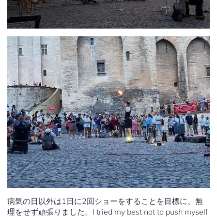
病気の日以外は1日に2回ショーをすることを目標に、無
理をせず頑張りました。I tried my best not to push myself