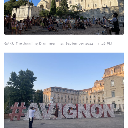
-
-
GAKU The Juggling Drummer
25 September 2024
11:26 PM