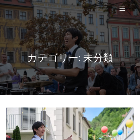
コ
ン
テ
ン
ツ
へ
ス
キ
カテゴリー:
未分類
ッ
プ